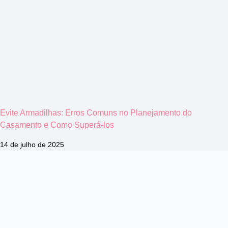
Evite Armadilhas: Erros Comuns no Planejamento do
Casamento e Como Superá-los
14 de julho de 2025
Blog Inviti d'Amore
Artigos e dicas para que o "Grande Dia" seja
eternizado na memória e no coração dos noivos,