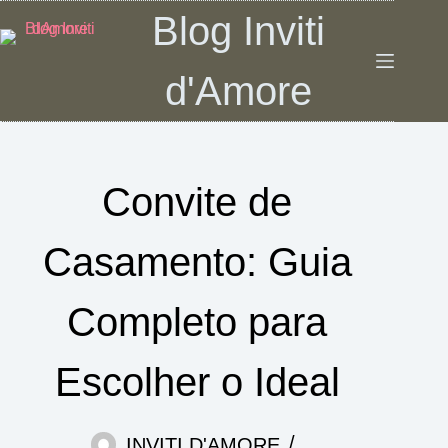
Pular
Blog Inviti
para
o
d'Amore
conteúdo
Convite de
Casamento: Guia
Completo para
Escolher o Ideal
INVITI D'AMORE